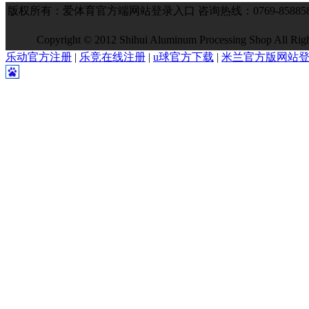
版权所有：爱体育官方端网站登录入口 咨询热线：0769-858858
Copyright © 2012 Shihui Aluminum Processing Shop All Rig
乐动官方注册
|
乐竞在线注册
|
u球官方下载
|
米兰官方版网站