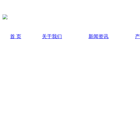
首 页
关于我们
新闻资讯