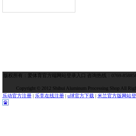
版权所有：爱体育官方端网站登录入口 咨询热线：0769-858858
Copyright © 2012 Shihui Aluminum Processing Shop All Rig
乐动官方注册
|
乐竞在线注册
|
u球官方下载
|
米兰官方版网站