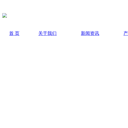
首 页
关于我们
新闻资讯