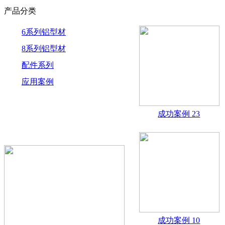
产品分类
6系列铝型材
8系列铝型材
配件系列
应用案例
成功案例 23
成功案例 10