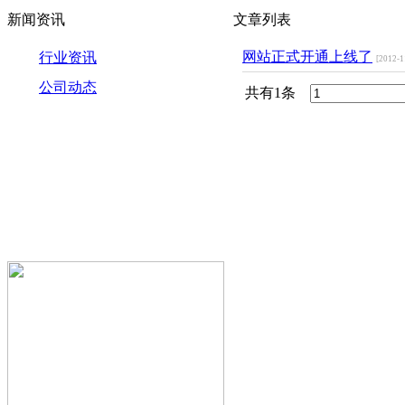
新闻资讯
文章列表
网站正式开通上线了
行业资讯
[2012-1
公司动态
共有1条
1