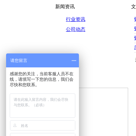
新闻资讯
文
行业资讯
公司动态
请您留言
感谢您的关注，当前客服人员不在
线，请填写一下您的信息，我们会
尽快和您联系。