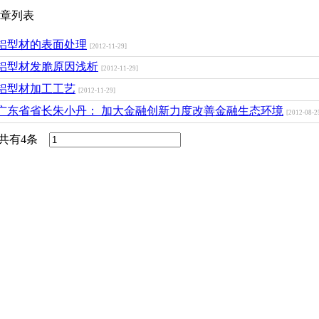
章列表
铝型材的表面处理
[2012-11-29]
铝型材发脆原因浅析
[2012-11-29]
铝型材加工工艺
[2012-11-29]
广东省省长朱小丹： 加大金融创新力度改善金融生态环境
[2012-08-2
共有4条
1